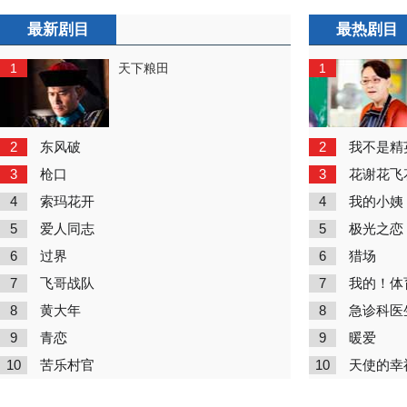
最新剧目
最热剧目
1
1
天下粮田
2
2
东风破
我不是精
3
3
枪口
花谢花飞
4
4
索玛花开
我的小姨
5
5
爱人同志
极光之恋
6
6
过界
猎场
7
7
飞哥战队
我的！体
8
8
黄大年
急诊科医
9
9
青恋
暖爱
10
10
苦乐村官
天使的幸