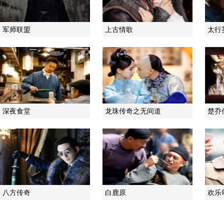
军师联盟
上古情歌
太行
深夜食堂
龙珠传奇之无间道
楚乔
八方传奇
白鹿原
欢乐