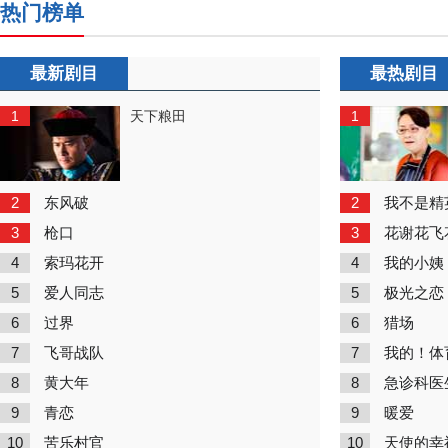
热门榜单
最新剧目
最热剧目
1
1
天下粮田
2
2
东风破
我不是精
3
3
枪口
花谢花飞
4
4
索玛花开
我的小姨
5
5
爱人同志
极光之恋
6
6
过界
猎场
7
7
飞哥战队
我的！体
8
8
黄大年
急诊科医
9
9
青恋
暖爱
10
10
苦乐村官
天使的幸