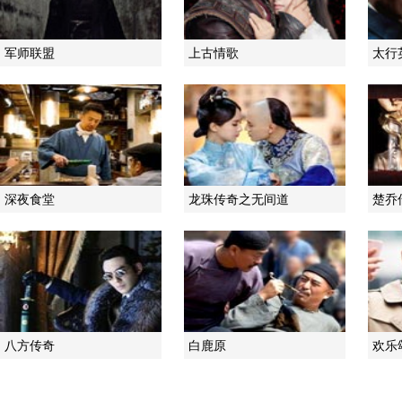
军师联盟
上古情歌
太行
深夜食堂
龙珠传奇之无间道
楚乔
八方传奇
白鹿原
欢乐