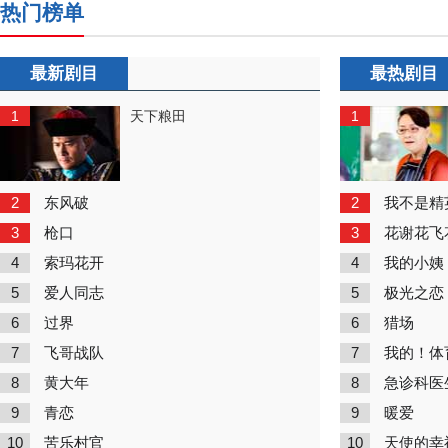
热门榜单
最新剧目
最热剧目
1
1
天下粮田
2
2
东风破
我不是精
3
3
枪口
花谢花飞
4
4
索玛花开
我的小姨
5
5
爱人同志
极光之恋
6
6
过界
猎场
7
7
飞哥战队
我的！体
8
8
黄大年
急诊科医
9
9
青恋
暖爱
10
10
苦乐村官
天使的幸