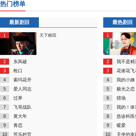
热门榜单
最新剧目
最热剧目
1
1
天下粮田
2
2
东风破
我不是精
3
3
枪口
花谢花飞
4
4
索玛花开
我的小姨
5
5
爱人同志
极光之恋
6
6
过界
猎场
7
7
飞哥战队
我的！体
8
8
黄大年
急诊科医
9
9
青恋
暖爱
10
10
苦乐村官
天使的幸