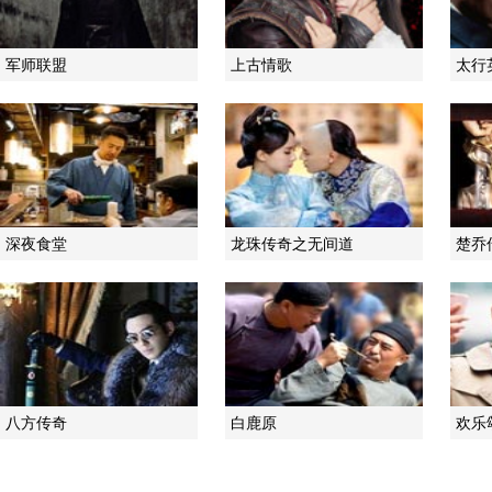
军师联盟
上古情歌
太行
深夜食堂
龙珠传奇之无间道
楚乔
八方传奇
白鹿原
欢乐