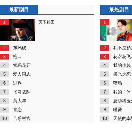
最新剧目
最热剧目
1
1
天下粮田
2
2
东风破
我不是精
3
3
枪口
花谢花飞
4
4
索玛花开
我的小姨
5
5
爱人同志
极光之恋
6
6
过界
猎场
7
7
飞哥战队
我的！体
8
8
黄大年
急诊科医
9
9
青恋
暖爱
10
10
苦乐村官
天使的幸