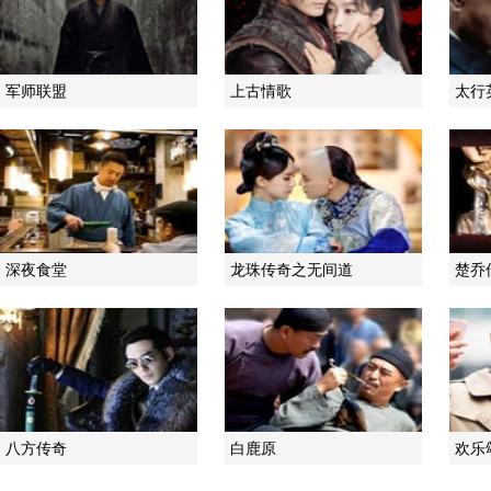
军师联盟
上古情歌
太行
深夜食堂
龙珠传奇之无间道
楚乔
八方传奇
白鹿原
欢乐