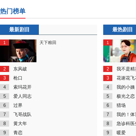
热门榜单
最新剧目
最热剧目
1
1
天下粮田
2
2
东风破
我不是精
3
3
枪口
花谢花飞
4
4
索玛花开
我的小姨
5
5
爱人同志
极光之恋
6
6
过界
猎场
7
7
飞哥战队
我的！体
8
8
黄大年
急诊科医
9
9
青恋
暖爱