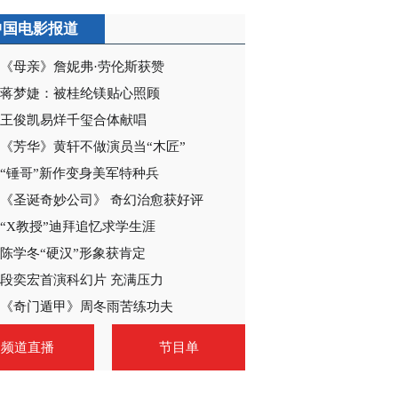
中国电影报道
《母亲》詹妮弗·劳伦斯获赞
蒋梦婕：被桂纶镁贴心照顾
王俊凯易烊千玺合体献唱
《芳华》黄轩不做演员当“木匠”
“锤哥”新作变身美军特种兵
《圣诞奇妙公司》 奇幻治愈获好评
“X教授”迪拜追忆求学生涯
陈学冬“硬汉”形象获肯定
段奕宏首演科幻片 充满压力
《奇门遁甲》周冬雨苦练功夫
频道直播
节目单