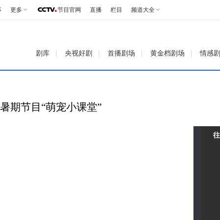
事
更多
节目官网
直播
栏目
频道大全
剧库
央视好剧
首播剧场
黄金档剧场
情感
暑期节目“萌宠小课堂”
往