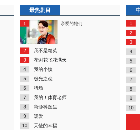
最热剧目
1
1
亲爱的她们
2
3
2
我不是精英
4
3
花谢花飞花满天
5
4
我的小姨
6
5
极光之恋
7
6
猎场
8
7
我的！体育老师
9
8
急诊科医生
10
9
暖爱
10
天使的幸福