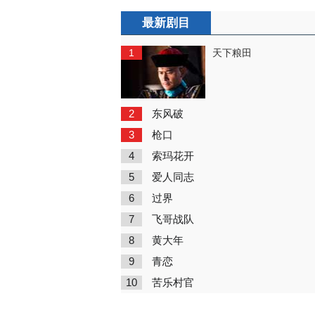
最新剧目
1
天下粮田
2
东风破
3
枪口
4
索玛花开
5
爱人同志
6
过界
7
飞哥战队
8
黄大年
9
青恋
10
苦乐村官