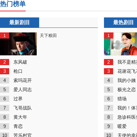
热门榜单
最新剧目
最热剧目
1
1
天下粮田
2
2
东风破
我不是精
3
3
枪口
花谢花飞
4
4
索玛花开
我的小姨
5
5
爱人同志
极光之恋
6
6
过界
猎场
7
7
飞哥战队
我的！体
8
8
黄大年
急诊科医
9
9
青恋
暖爱
10
10
苦乐村官
天使的幸