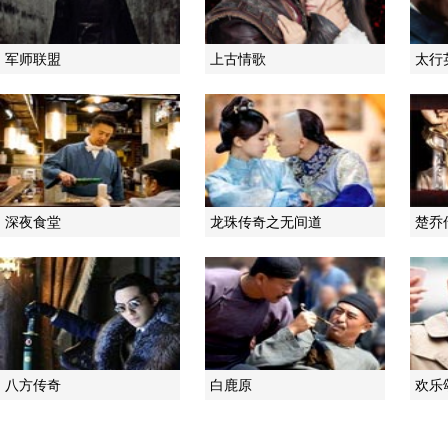
军师联盟
上古情歌
太行
深夜食堂
龙珠传奇之无间道
楚乔
八方传奇
白鹿原
欢乐