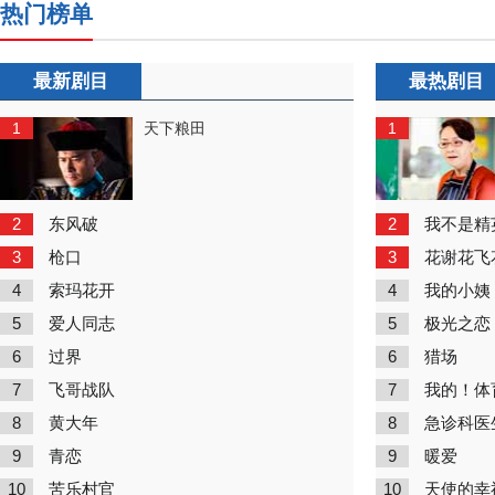
热门榜单
最新剧目
最热剧目
1
1
天下粮田
2
2
东风破
我不是精
3
3
枪口
花谢花飞
4
4
索玛花开
我的小姨
5
5
爱人同志
极光之恋
6
6
过界
猎场
7
7
飞哥战队
我的！体
8
8
黄大年
急诊科医
9
9
青恋
暖爱
10
10
苦乐村官
天使的幸