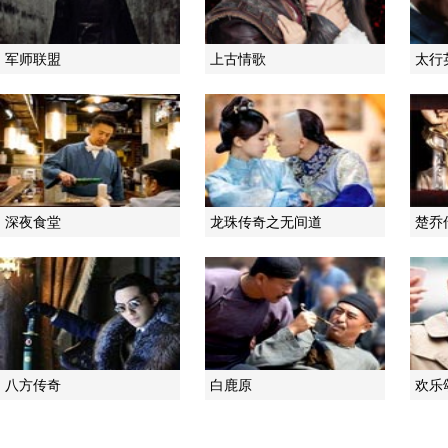
军师联盟
上古情歌
太行
深夜食堂
龙珠传奇之无间道
楚乔
八方传奇
白鹿原
欢乐