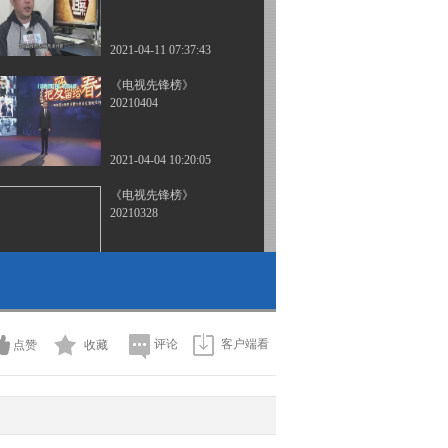
2021-04-11 07:37:43
《电视先锋榜》
20210404
2021-04-04 10:20:05
《电视先锋榜》
20210328
2021-03-28 07:30:29
《电视先锋榜》
20210321
评论
客户端看
点赞
收藏
2021-03-21 09:20:52
《电视先锋榜》
20210307