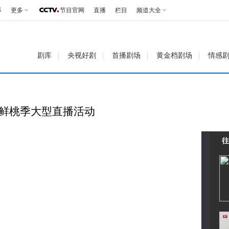
事
更多
节目官网
直播
栏目
频道大全
剧库
央视好剧
首播剧场
黄金档剧场
情感
谷鲜桃季大型直播活动
往