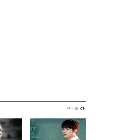
2021-03-07 14:51:37
《电视先锋榜》
20210228
2021-02-28 08:36:03
《电视先锋榜》
20210207
2021-02-07 10:13:12
《电视先锋榜》
20210131
换一组
2021-01-31 08:45:36
《电视先锋榜》
20210124