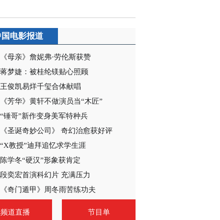
2020-12-20 09:03:55
《电视先锋榜》
中国电影报道
20201213
《母亲》詹妮弗·劳伦斯获赞
2020-12-13 10:06:18
蒋梦婕：被桂纶镁贴心照顾
《电视先锋榜》
王俊凯易烊千玺合体献唱
20201129
《芳华》黄轩不做演员当“木匠”
“锤哥”新作变身美军特种兵
2020-11-29 12:29:05
《圣诞奇妙公司》 奇幻治愈获好评
《电视先锋榜》
“X教授”迪拜追忆求学生涯
20201122
陈学冬“硬汉”形象获肯定
段奕宏首演科幻片 充满压力
2020-11-22 09:47:29
《奇门遁甲》周冬雨苦练功夫
《电视先锋榜》
20201115
频道直播
节目单