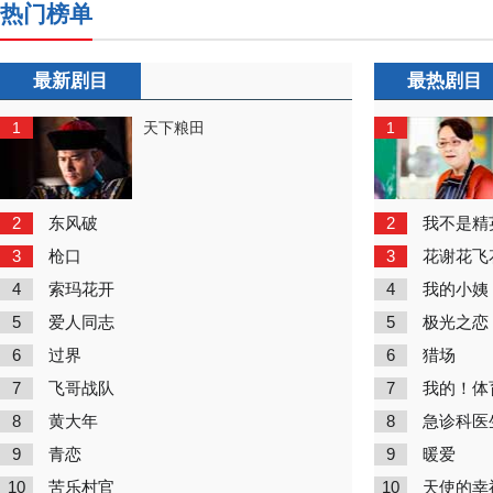
热门榜单
最新剧目
最热剧目
1
1
天下粮田
2
2
东风破
我不是精
3
3
枪口
花谢花飞
4
4
索玛花开
我的小姨
5
5
爱人同志
极光之恋
6
6
过界
猎场
7
7
飞哥战队
我的！体
8
8
黄大年
急诊科医
9
9
青恋
暖爱
10
10
苦乐村官
天使的幸