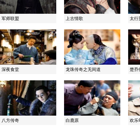
军师联盟
上古情歌
太行
深夜食堂
龙珠传奇之无间道
楚乔
八方传奇
白鹿原
欢乐