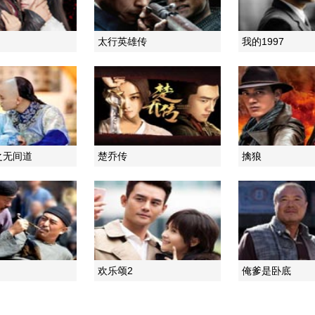
太行英雄传
我的1997
之无间道
楚乔传
擒狼
欢乐颂2
俺爹是卧底