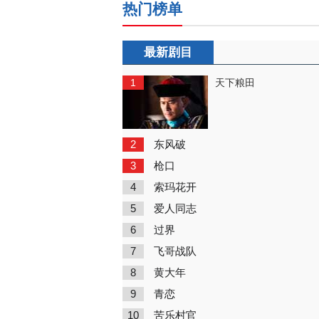
热门榜单
最新剧目
1
天下粮田
2
东风破
3
枪口
4
索玛花开
5
爱人同志
6
过界
7
飞哥战队
8
黄大年
9
青恋
10
苦乐村官