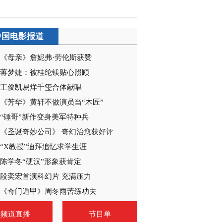
2021-04-04 09:48:05
[电视先锋榜]《生活这一
中国电影报道
刻》播出清明主题节目
《母亲》詹妮弗·劳伦斯获赞
2021-04-04 09:48:06
蒋梦婕：被桂纶镁贴心照顾
[电视先锋榜]《首都经济
王俊凯易烊千玺合体献唱
报道》“春季踏青”系列报
《芳华》黄轩不做演员当“木匠”
道
“锤哥”新作变身美军特种兵
2021-04-04 09:48:06
《圣诞奇妙公司》 奇幻治愈获好评
[电视先锋榜]《这里是北
“X教授”迪拜追忆求学生涯
京》推出《这个清明不开
火》
陈学冬“硬汉”形象获肯定
段奕宏首演科幻片 充满压力
2021-04-04 09:48:05
《奇门遁甲》周冬雨苦练功夫
[电视先锋榜]科教频道中
心清明特别节目
频道直播
节目单