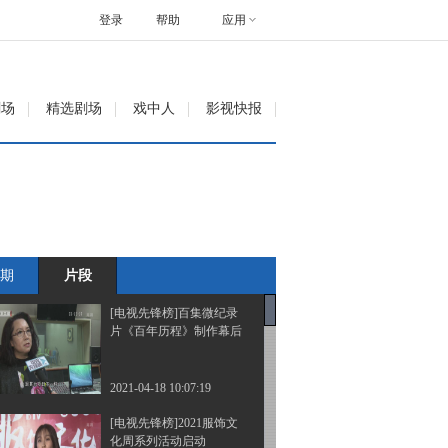
登录
帮助
应用
剧场
精选剧场
戏中人
影视快报
期
片段
[电视先锋榜]百集微纪录
片《百年历程》制作幕后
2021-04-18 10:07:19
[电视先锋榜]2021服饰文
化周系列活动启动