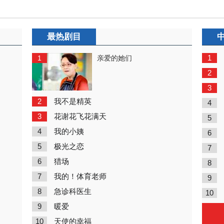
最热剧目
1
1
亲爱的她们
2
3
2
我不是精英
4
3
花谢花飞花满天
5
4
我的小姨
6
5
极光之恋
7
6
猎场
8
7
我的！体育老师
9
8
急诊科医生
10
9
暖爱
10
天使的幸福