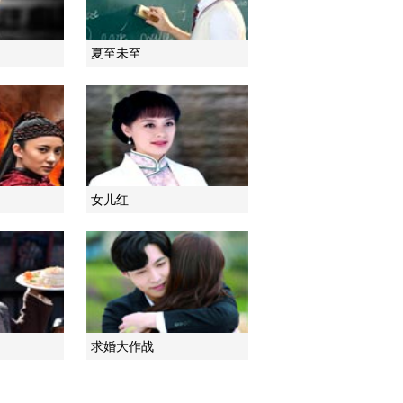
2021-04-11 06:57:43
夏至未至
[电视先锋榜]北京广播电
视台建党百年宣传活动启
动
2021-04-11 06:51:43
[电视先锋榜]纪录片《紫
禁城》横店拍摄再现内容
女儿红
2021-04-04 09:48:06
[电视先锋榜]《跨界喜剧
王》张大大尝试喜剧表演
2021-04-04 09:48:06
求婚大作战
[电视先锋榜]2021青少年
文化艺术盛典启动