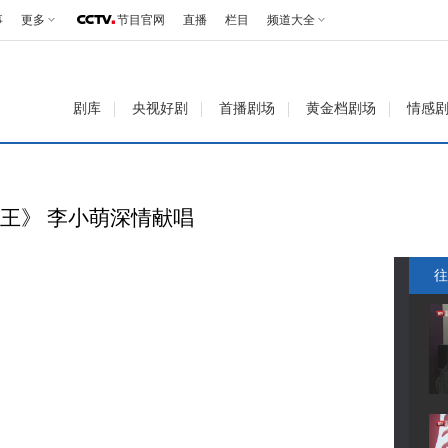
事
更多
节目官网
直播
栏目
频道大全
剧库
央视好剧
首播剧场
黄金档剧场
情感
歌王》 李小萌深情献唱
往