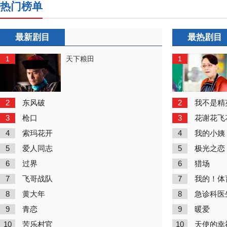
热门榜单
最新剧目
最热剧目
1
1
天下粮田
2
2
东风破
我不是精
3
3
枪口
花谢花飞
4
4
索玛花开
我的小姨
5
5
爱人同志
极光之恋
6
6
过界
猎场
7
7
飞哥战队
我的！体
8
8
黄大年
急诊科医
9
9
青恋
暖爱
10
10
苦乐村官
天使的幸