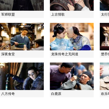
军师联盟
上古情歌
太行
深夜食堂
龙珠传奇之无间道
楚乔
八方传奇
白鹿原
欢乐