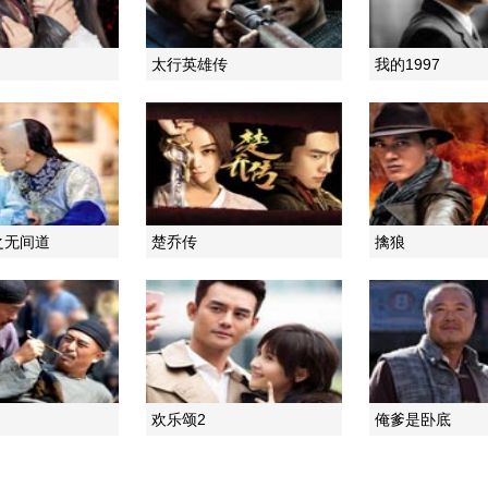
太行英雄传
我的1997
之无间道
楚乔传
擒狼
欢乐颂2
俺爹是卧底