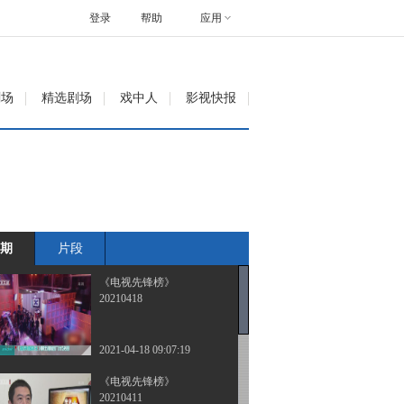
登录
帮助
应用
剧场
精选剧场
戏中人
影视快报
期
片段
《电视先锋榜》
20210418
2021-04-18 09:07:19
《电视先锋榜》
20210411