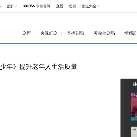
事
更多
节目官网
直播
栏目
频道大全
剧库
央视好剧
首播剧场
黄金档剧场
情感
发少年》提升老年人生活质量
往