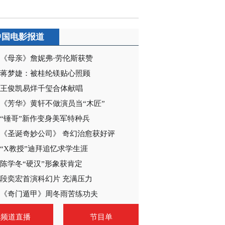
2020-12-20 09:03:55
《电视先锋榜》
中国电影报道
20201213
《母亲》詹妮弗·劳伦斯获赞
2020-12-13 10:06:18
蒋梦婕：被桂纶镁贴心照顾
《电视先锋榜》
王俊凯易烊千玺合体献唱
20201129
《芳华》黄轩不做演员当“木匠”
“锤哥”新作变身美军特种兵
2020-11-29 12:29:05
《圣诞奇妙公司》 奇幻治愈获好评
《电视先锋榜》
“X教授”迪拜追忆求学生涯
20201122
陈学冬“硬汉”形象获肯定
段奕宏首演科幻片 充满压力
2020-11-22 09:47:29
《奇门遁甲》周冬雨苦练功夫
《电视先锋榜》
20201115
频道直播
节目单