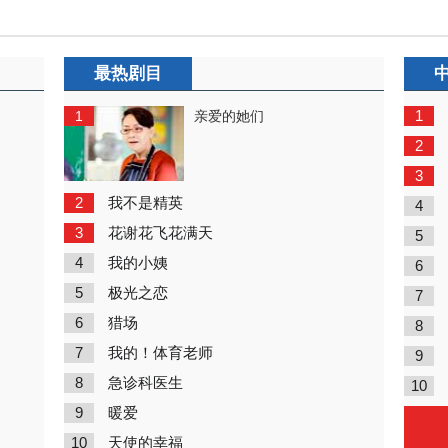
最热剧目
1
1
亲爱的她们
2
3
2
我不是精英
4
3
花谢花飞花满天
5
4
我的小姨
6
5
极光之恋
7
6
猎场
8
7
我的！体育老师
9
8
急诊科医生
10
9
暖爱
10
天使的幸福