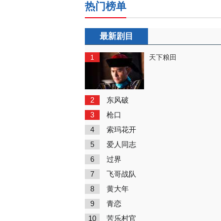
热门榜单
最新剧目
1
天下粮田
2
东风破
3
枪口
4
索玛花开
5
爱人同志
6
过界
7
飞哥战队
8
黄大年
9
青恋
10
苦乐村官