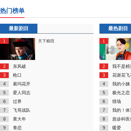
热门榜单
最新剧目
最热剧目
1
1
天下粮田
2
2
东风破
我不是精
3
3
枪口
花谢花飞
4
4
索玛花开
我的小姨
5
5
爱人同志
极光之恋
6
6
过界
猎场
7
7
飞哥战队
我的！体
8
8
黄大年
急诊科医
9
9
青恋
暖爱