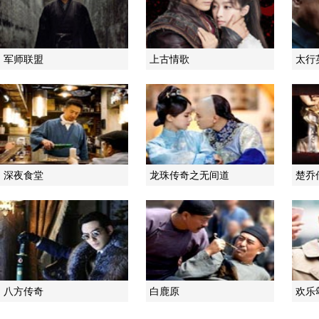
军师联盟
上古情歌
太行
深夜食堂
龙珠传奇之无间道
楚乔
八方传奇
白鹿原
欢乐