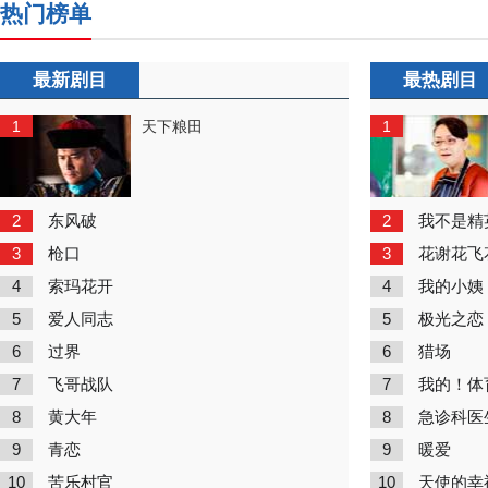
热门榜单
最新剧目
最热剧目
1
1
天下粮田
2
2
东风破
我不是精
3
3
枪口
花谢花飞
4
4
索玛花开
我的小姨
5
5
爱人同志
极光之恋
6
6
过界
猎场
7
7
飞哥战队
我的！体
8
8
黄大年
急诊科医
9
9
青恋
暖爱
10
10
苦乐村官
天使的幸