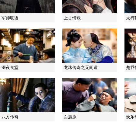
军师联盟
上古情歌
太行
深夜食堂
龙珠传奇之无间道
楚乔
八方传奇
白鹿原
欢乐