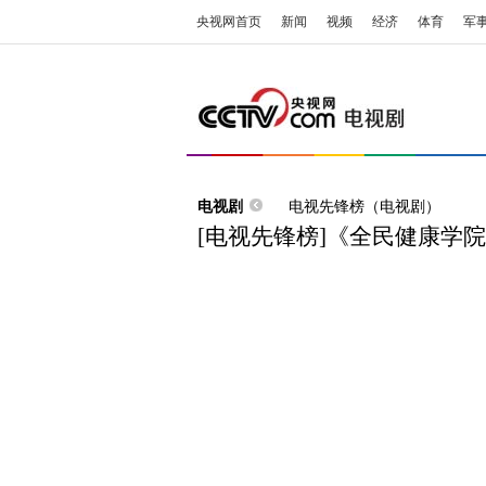
央视网首页
新闻
视频
经济
体育
军
电视剧
电视先锋榜（电视剧）
[电视先锋榜]《全民健康学院