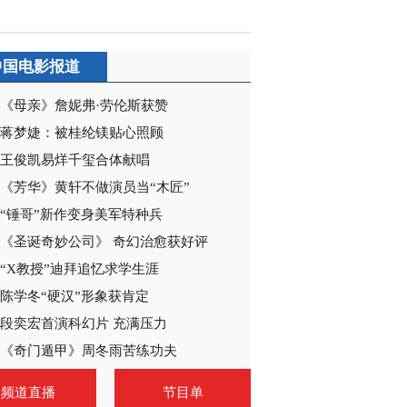
2021-04-04 09:48:05
[电视先锋榜]《生活这一
中国电影报道
刻》播出清明主题节目
《母亲》詹妮弗·劳伦斯获赞
2021-04-04 09:48:06
蒋梦婕：被桂纶镁贴心照顾
[电视先锋榜]《首都经济
王俊凯易烊千玺合体献唱
报道》“春季踏青”系列报
《芳华》黄轩不做演员当“木匠”
道
“锤哥”新作变身美军特种兵
2021-04-04 09:48:06
《圣诞奇妙公司》 奇幻治愈获好评
[电视先锋榜]《这里是北
“X教授”迪拜追忆求学生涯
京》推出《这个清明不开
火》
陈学冬“硬汉”形象获肯定
段奕宏首演科幻片 充满压力
2021-04-04 09:48:05
《奇门遁甲》周冬雨苦练功夫
[电视先锋榜]科教频道中
心清明特别节目
频道直播
节目单