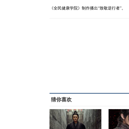
《全民健康学院》制作播出“致敬逆行者”。
猜你喜欢