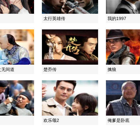
太行英雄传
我的1997
之无间道
楚乔传
擒狼
欢乐颂2
俺爹是卧底