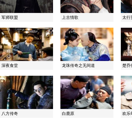
军师联盟
上古情歌
太行
深夜食堂
龙珠传奇之无间道
楚乔
八方传奇
白鹿原
欢乐