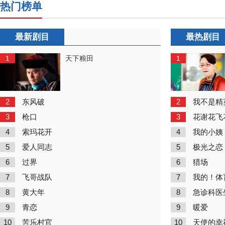
热门榜单
最新剧目
最热剧目
1
1
天下粮田
2
2
东风破
我不是精
3
3
枪口
花谢花飞
4
4
索玛花开
我的小姨
5
5
爱人同志
极光之恋
6
6
过界
猎场
7
7
飞哥战队
我的！体
8
8
黄大年
急诊科医
9
9
青恋
暖爱
10
10
苦乐村官
天使的幸