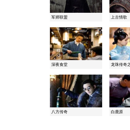
军师联盟
上古情歌
深夜食堂
龙珠传奇
八方传奇
白鹿原