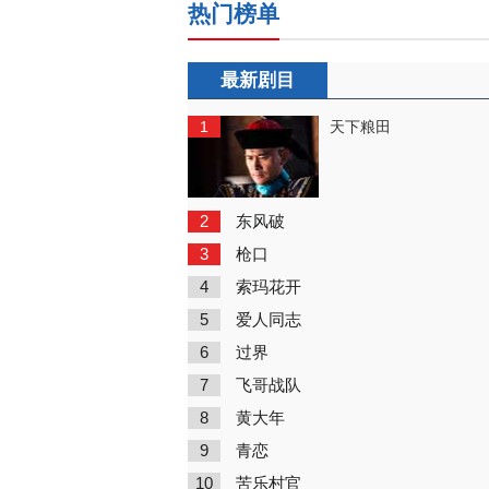
热门榜单
最新剧目
1
天下粮田
2
东风破
3
枪口
4
索玛花开
5
爱人同志
6
过界
7
飞哥战队
8
黄大年
9
青恋
10
苦乐村官