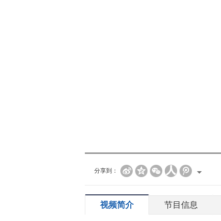
分享到：
视频简介
节目信息