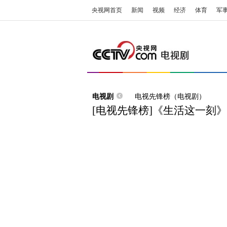
央视网首页
新闻
视频
经济
体育
军
电视剧
电视先锋榜（电视剧）
[电视先锋榜]《生活这一刻》