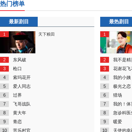
热门榜单
最新剧目
最热剧目
1
1
天下粮田
2
2
东风破
我不是精
3
3
枪口
花谢花飞
4
4
索玛花开
我的小姨
5
5
爱人同志
极光之恋
6
6
过界
猎场
7
7
飞哥战队
我的！体
8
8
黄大年
急诊科医
9
9
青恋
暖爱
10
10
苦乐村官
天使的幸