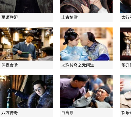
军师联盟
上古情歌
太行
深夜食堂
龙珠传奇之无间道
楚乔
八方传奇
白鹿原
欢乐