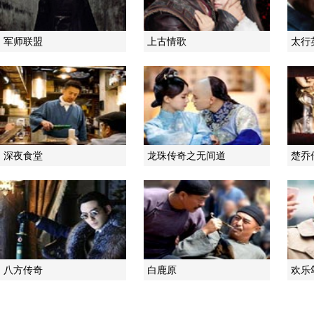
军师联盟
上古情歌
太行
深夜食堂
龙珠传奇之无间道
楚乔
八方传奇
白鹿原
欢乐