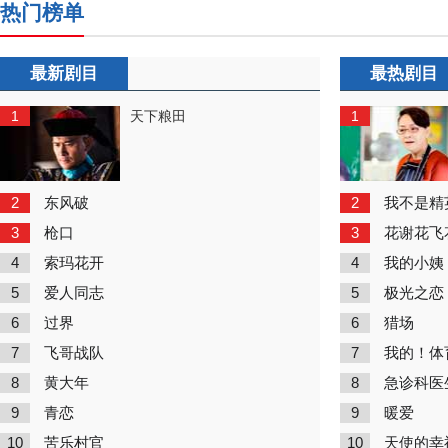
热门榜单
最新剧目
最热剧目
1
1
天下粮田
2
2
东风破
我不是精
3
3
枪口
花谢花飞
4
4
索玛花开
我的小姨
5
5
爱人同志
极光之恋
6
6
过界
猎场
7
7
飞哥战队
我的！体
8
8
黄大年
急诊科医
9
9
青恋
暖爱
10
10
苦乐村官
天使的幸