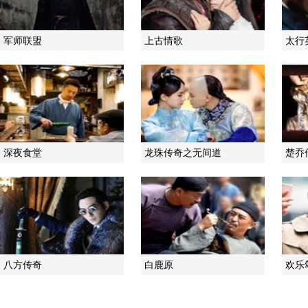
军师联盟
上古情歌
太行
深夜食堂
龙珠传奇之无间道
楚乔
八方传奇
白鹿原
欢乐