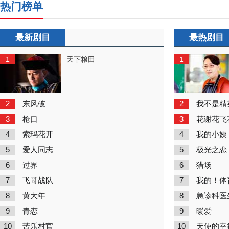
热门榜单
最新剧目
最热剧目
1
1
天下粮田
2
2
东风破
我不是精
3
3
枪口
花谢花飞
4
4
索玛花开
我的小姨
5
5
爱人同志
极光之恋
6
6
过界
猎场
7
7
飞哥战队
我的！体
8
8
黄大年
急诊科医
9
9
青恋
暖爱
10
10
苦乐村官
天使的幸