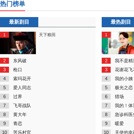
热门榜单
最新剧目
最热剧目
1
1
天下粮田
2
2
东风破
我不是精
3
3
枪口
花谢花飞
4
4
索玛花开
我的小姨
5
5
爱人同志
极光之恋
6
6
过界
猎场
7
7
飞哥战队
我的！体
8
8
黄大年
急诊科医
9
9
青恋
暖爱
10
10
苦乐村官
天使的幸