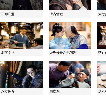
军师联盟
上古情歌
太行
深夜食堂
龙珠传奇之无间道
楚乔
八方传奇
白鹿原
欢乐