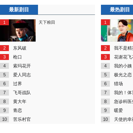
最新剧目
最热剧目
1
1
天下粮田
2
2
东风破
我不是精
3
3
枪口
花谢花飞
4
4
索玛花开
我的小姨
5
5
爱人同志
极光之恋
6
6
过界
猎场
7
7
飞哥战队
我的！体
8
8
黄大年
急诊科医
9
9
青恋
暖爱
10
10
苦乐村官
天使的幸