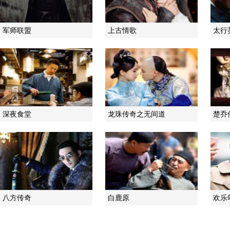
军师联盟
上古情歌
太行
深夜食堂
龙珠传奇之无间道
楚乔
八方传奇
白鹿原
欢乐