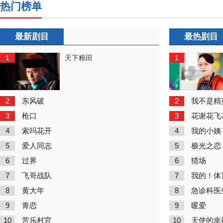
热门榜单
最新剧目
最热剧目
1
1
天下粮田
2
2
东风破
我不是精
3
3
枪口
花谢花飞
4
4
索玛花开
我的小姨
5
5
爱人同志
极光之恋
6
6
过界
猎场
7
7
飞哥战队
我的！体
8
8
黄大年
急诊科医
9
9
青恋
暖爱
10
10
苦乐村官
天使的幸