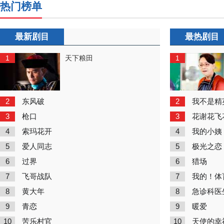
热门榜单
最新剧目
最热剧目
1
1
天下粮田
2
2
东风破
我不是精
3
3
枪口
花谢花飞
4
4
索玛花开
我的小姨
5
5
爱人同志
极光之恋
6
6
过界
猎场
7
7
飞哥战队
我的！体
8
8
黄大年
急诊科医
9
9
青恋
暖爱
10
10
苦乐村官
天使的幸