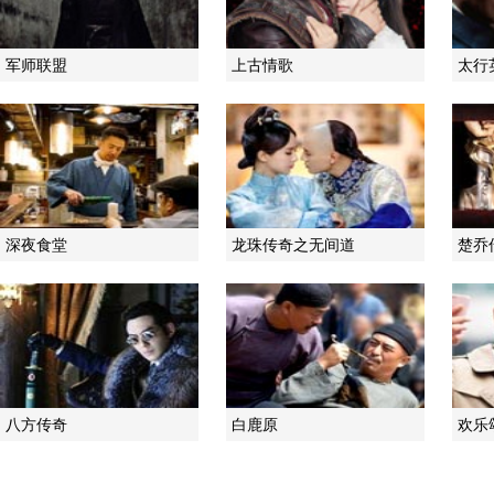
军师联盟
上古情歌
太行
深夜食堂
龙珠传奇之无间道
楚乔
八方传奇
白鹿原
欢乐