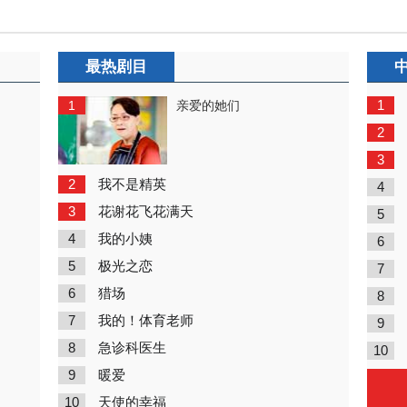
最热剧目
1
1
亲爱的她们
2
3
2
我不是精英
4
3
花谢花飞花满天
5
4
我的小姨
6
5
极光之恋
7
6
猎场
8
7
我的！体育老师
9
8
急诊科医生
10
9
暖爱
10
天使的幸福