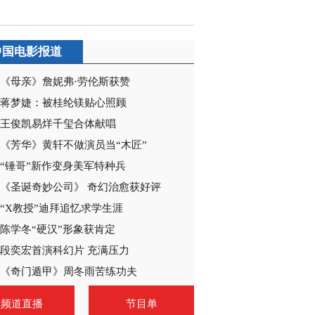
2020-12-20 09:03:55
《电视先锋榜》
中国电影报道
20201213
《母亲》詹妮弗·劳伦斯获赞
2020-12-13 10:06:18
蒋梦婕：被桂纶镁贴心照顾
《电视先锋榜》
王俊凯易烊千玺合体献唱
20201129
《芳华》黄轩不做演员当“木匠”
“锤哥”新作变身美军特种兵
2020-11-29 12:29:05
《圣诞奇妙公司》 奇幻治愈获好评
《电视先锋榜》
“X教授”迪拜追忆求学生涯
20201122
陈学冬“硬汉”形象获肯定
段奕宏首演科幻片 充满压力
2020-11-22 09:47:29
《奇门遁甲》周冬雨苦练功夫
《电视先锋榜》
20201115
频道直播
节目单