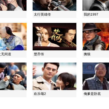
太行英雄传
我的1997
之无间道
楚乔传
擒狼
欢乐颂2
俺爹是卧底