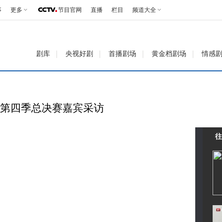
事
更多
节目官网
直播
栏目
频道大全
剧库
央视好剧
首播剧场
黄金档剧场
情感
》第四季总决赛嘉宾采访
往