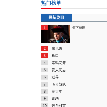
热门榜单
最新剧目
1
天下粮田
2
东风破
3
枪口
4
索玛花开
5
爱人同志
6
过界
7
飞哥战队
8
黄大年
9
青恋
10
苦乐村官