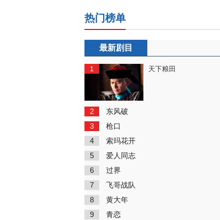
热门榜单
最新剧目
1
天下粮田
2
东风破
3
枪口
4
索玛花开
5
爱人同志
6
过界
7
飞哥战队
8
黄大年
9
青恋