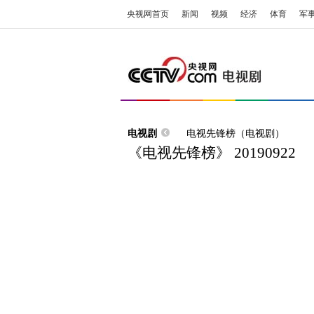
央视网首页
新闻
视频
经济
体育
军
电视剧
电视先锋榜（电视剧）
《电视先锋榜》 20190922