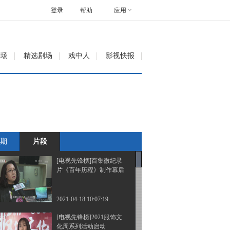
登录
帮助
应用
剧场
精选剧场
戏中人
影视快报
期
片段
[电视先锋榜]百集微纪录
片《百年历程》制作幕后
2021-04-18 10:07:19
[电视先锋榜]2021服饰文
化周系列活动启动