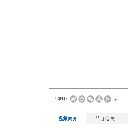
分享到：
视频简介
节目信息