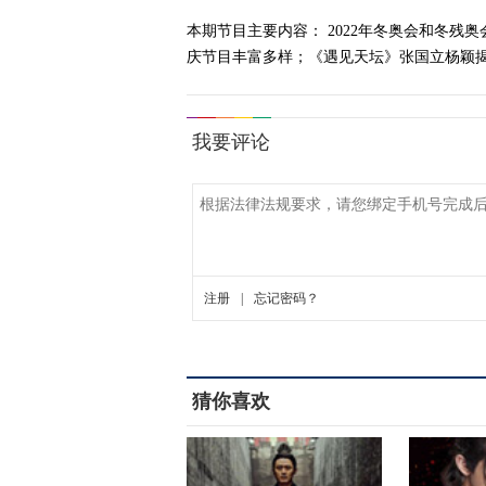
本期节目主要内容： 2022年冬奥会和冬残
庆节目丰富多样；《遇见天坛》张国立杨颖揭秘
猜你喜欢