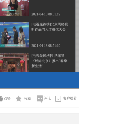
2021-04-18 08:51:19
[电视先锋榜]北京网络视
听作品与人才推优大会
2021-04-18 08:51:19
[电视先锋榜]生活频道
《迷尚北京》推出“春季
新生活”
2021-04-18 08:47:19
[电视先锋榜]新闻频道中
心《对话艺术家》拍摄幕
后
评论
客户端看
点赞
收藏
2021-04-18 08:47:19
[电视先锋榜]《跨界喜剧
王》第五季进入半决赛