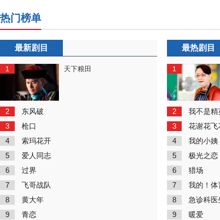
热门榜单
最新剧目
最热剧目
1
1
天下粮田
2
2
东风破
我不是精
3
3
枪口
花谢花飞
4
4
索玛花开
我的小姨
5
5
爱人同志
极光之恋
6
6
过界
猎场
7
7
飞哥战队
我的！体
8
8
黄大年
急诊科医
9
9
青恋
暖爱