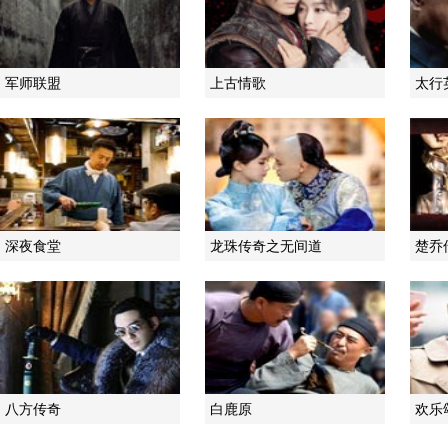
军师联盟
上古情歌
太行
深夜食堂
龙珠传奇之无间道
楚乔
八方传奇
白鹿原
欢乐