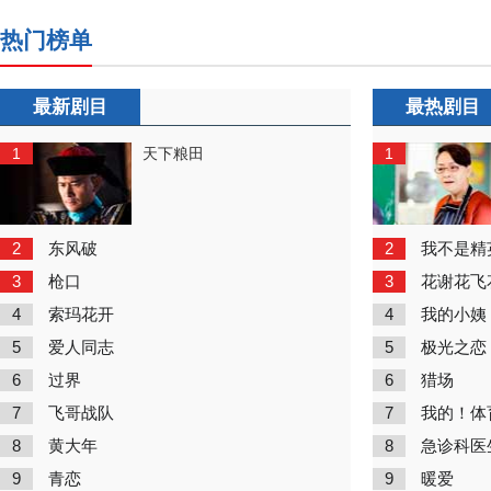
热门榜单
最新剧目
最热剧目
1
1
天下粮田
2
2
东风破
我不是精
3
3
枪口
花谢花飞
4
4
索玛花开
我的小姨
5
5
爱人同志
极光之恋
6
6
过界
猎场
7
7
飞哥战队
我的！体
8
8
黄大年
急诊科医
9
9
青恋
暖爱