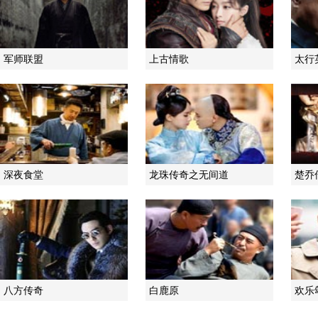
军师联盟
上古情歌
太行
深夜食堂
龙珠传奇之无间道
楚乔
八方传奇
白鹿原
欢乐