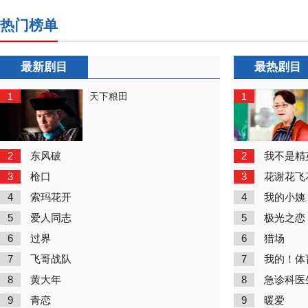
热门榜单
最新剧目
最热剧目
1
1
天下粮田
2
2
东风破
我不是精
3
3
枪口
花谢花飞
4
4
索玛花开
我的小姨
5
5
爱人同志
极光之恋
6
6
过界
猎场
7
7
飞哥战队
我的！体
8
8
黄大年
急诊科医
9
9
青恋
暖爱