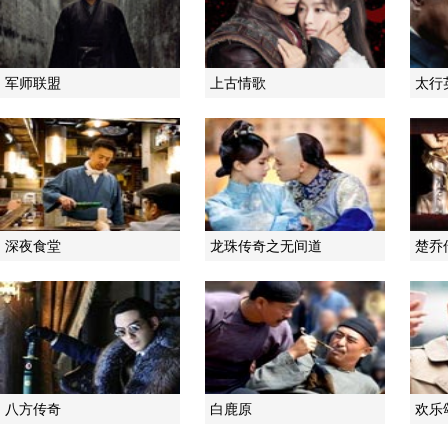
军师联盟
上古情歌
太行
深夜食堂
龙珠传奇之无间道
楚乔
八方传奇
白鹿原
欢乐