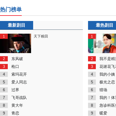
热门榜单
最新剧目
最热剧目
1
1
天下粮田
2
2
东风破
我不是精
3
3
枪口
花谢花飞
4
4
索玛花开
我的小姨
5
5
爱人同志
极光之恋
6
6
过界
猎场
7
7
飞哥战队
我的！体
8
8
黄大年
急诊科医
9
9
青恋
暖爱