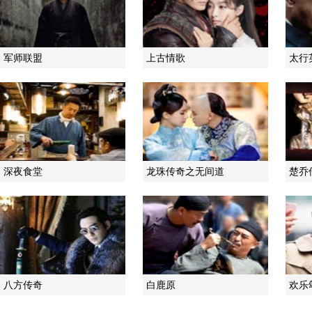
军师联盟
上古情歌
太行
深夜食堂
龙珠传奇之无间道
楚乔
八方传奇
白鹿原
欢乐