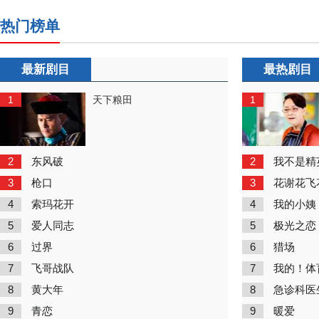
热门榜单
最新剧目
最热剧目
1
1
天下粮田
2
2
东风破
我不是精
3
3
枪口
花谢花飞
4
4
索玛花开
我的小姨
5
5
爱人同志
极光之恋
6
6
过界
猎场
7
7
飞哥战队
我的！体
8
8
黄大年
急诊科医
9
9
青恋
暖爱