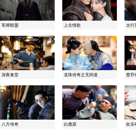
军师联盟
上古情歌
太行
深夜食堂
龙珠传奇之无间道
楚乔
八方传奇
白鹿原
欢乐