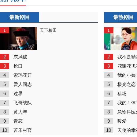
最新剧目
最热剧目
1
1
天下粮田
2
2
东风破
我不是精
3
3
枪口
花谢花飞
4
4
索玛花开
我的小姨
5
5
爱人同志
极光之恋
6
6
过界
猎场
7
7
飞哥战队
我的！体
8
8
黄大年
急诊科医
9
9
青恋
暖爱
10
10
苦乐村官
天使的幸