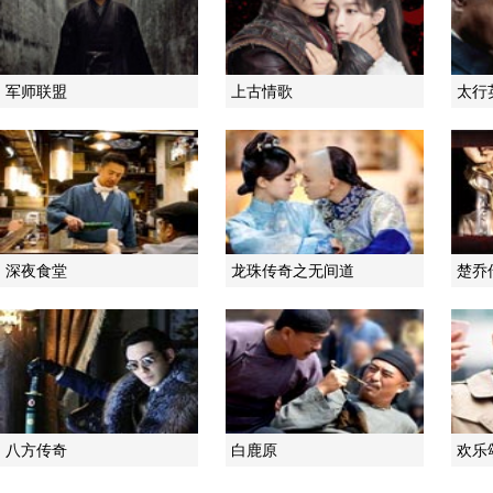
军师联盟
上古情歌
太行
深夜食堂
龙珠传奇之无间道
楚乔
八方传奇
白鹿原
欢乐