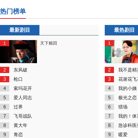
热门榜单
最新剧目
最热剧目
1
1
天下粮田
2
2
东风破
我不是精
3
3
枪口
花谢花飞
4
4
索玛花开
我的小姨
5
5
爱人同志
极光之恋
6
6
过界
猎场
7
7
飞哥战队
我的！体
8
8
黄大年
急诊科医
9
9
青恋
暖爱