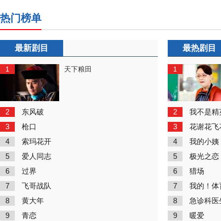
热门榜单
最新剧目
最热剧目
1
1
天下粮田
2
2
东风破
我不是精
3
3
枪口
花谢花飞
4
4
索玛花开
我的小姨
5
5
爱人同志
极光之恋
6
6
过界
猎场
7
7
飞哥战队
我的！体
8
8
黄大年
急诊科医
9
9
青恋
暖爱