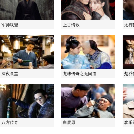
军师联盟
上古情歌
太行
深夜食堂
龙珠传奇之无间道
楚乔
八方传奇
白鹿原
欢乐