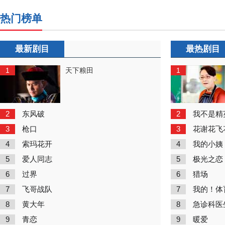
热门榜单
最新剧目
最热剧目
1
1
天下粮田
2
2
东风破
我不是精
3
3
枪口
花谢花飞
4
4
索玛花开
我的小姨
5
5
爱人同志
极光之恋
6
6
过界
猎场
7
7
飞哥战队
我的！体
8
8
黄大年
急诊科医
9
9
青恋
暖爱