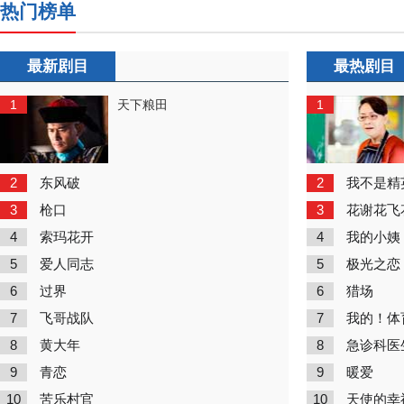
热门榜单
最新剧目
最热剧目
1
1
天下粮田
2
2
东风破
我不是精
3
3
枪口
花谢花飞
4
4
索玛花开
我的小姨
5
5
爱人同志
极光之恋
6
6
过界
猎场
7
7
飞哥战队
我的！体
8
8
黄大年
急诊科医
9
9
青恋
暖爱
10
10
苦乐村官
天使的幸