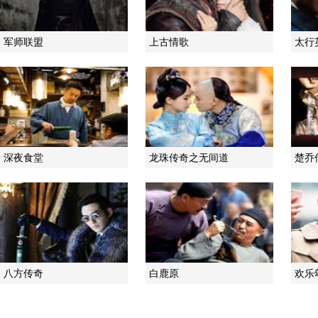
军师联盟
上古情歌
太行
深夜食堂
龙珠传奇之无间道
楚乔
八方传奇
白鹿原
欢乐