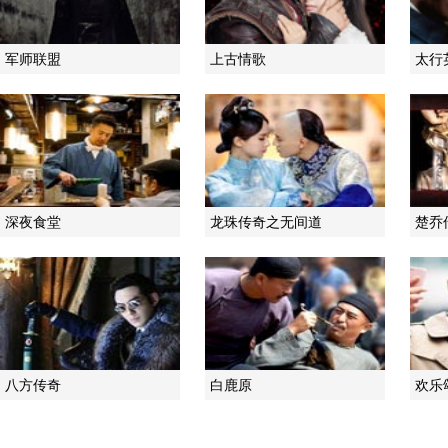
军师联盟
上古情歌
太行
深夜食堂
龙珠传奇之无间道
楚乔
八方传奇
白鹿原
欢乐