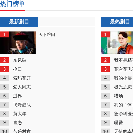
热门榜单
最新剧目
最热剧目
1
1
天下粮田
2
2
东风破
我不是精
3
3
枪口
花谢花飞
4
4
索玛花开
我的小姨
5
5
爱人同志
极光之恋
6
6
过界
猎场
7
7
飞哥战队
我的！体
8
8
黄大年
急诊科医
9
9
青恋
暖爱
10
10
苦乐村官
天使的幸