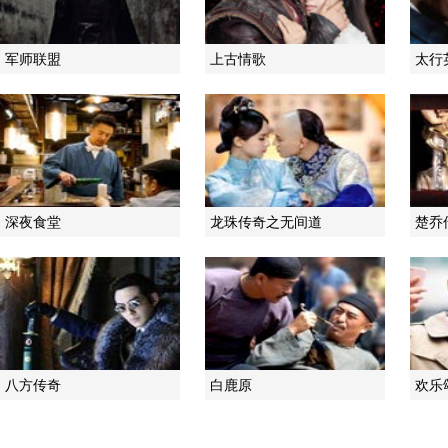
军师联盟
上古情歌
太行
深夜食堂
龙珠传奇之无间道
楚乔
八方传奇
白鹿原
欢乐