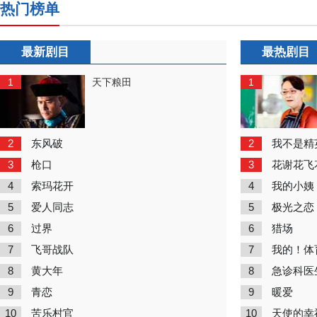
热门榜单
最新剧目
最热剧目
1
1
天下粮田
2
2
东风破
我不是精
3
3
枪口
花谢花飞
4
4
索玛花开
我的小姨
5
5
爱人同志
极光之恋
6
6
过界
猎场
7
7
飞哥战队
我的！体
8
8
黄大年
急诊科医
9
9
青恋
暖爱
10
10
苦乐村官
天使的幸