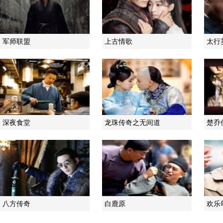
军师联盟
上古情歌
太行
深夜食堂
龙珠传奇之无间道
楚乔
八方传奇
白鹿原
欢乐