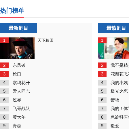
热门榜单
最新剧目
最热剧目
1
1
天下粮田
2
2
东风破
我不是精
3
3
枪口
花谢花飞
4
4
索玛花开
我的小姨
5
5
爱人同志
极光之恋
6
6
过界
猎场
7
7
飞哥战队
我的！体
8
8
黄大年
急诊科医
9
9
青恋
暖爱