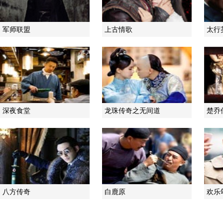
军师联盟
上古情歌
太行
深夜食堂
龙珠传奇之无间道
楚乔
八方传奇
白鹿原
欢乐