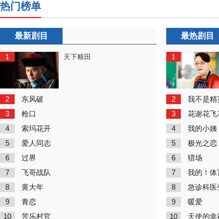
热门榜单
最新剧目
最热剧目
1
1
天下粮田
2
2
东风破
我不是精
3
3
枪口
花谢花飞
4
4
索玛花开
我的小姨
5
5
爱人同志
极光之恋
6
6
过界
猎场
7
7
飞哥战队
我的！体
8
8
黄大年
急诊科医
9
9
青恋
暖爱
10
10
苦乐村官
天使的幸