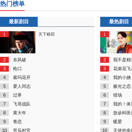
热门榜单
最新剧目
最热剧目
1
1
天下粮田
2
2
东风破
我不是精
3
3
枪口
花谢花飞
4
4
索玛花开
我的小姨
5
5
爱人同志
极光之恋
6
6
过界
猎场
7
7
飞哥战队
我的！体
8
8
黄大年
急诊科医
9
9
青恋
暖爱
10
10
苦乐村官
天使的幸