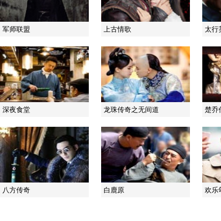
军师联盟
上古情歌
太行
深夜食堂
龙珠传奇之无间道
楚乔
八方传奇
白鹿原
欢乐