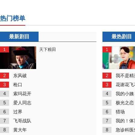
热门榜单
最新剧目
最热剧目
1
1
天下粮田
2
2
东风破
我不是精
3
3
枪口
花谢花飞
4
4
索玛花开
我的小姨
5
5
爱人同志
极光之恋
6
6
过界
猎场
7
7
飞哥战队
我的！体
8
8
黄大年
急诊科医