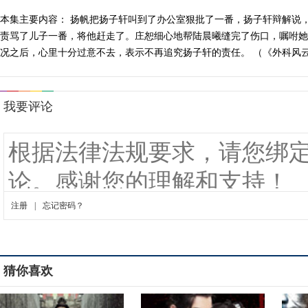
本集主要内容： 扬帆把扬子轩叫到了办公室狠批了一番，扬子轩辩解说
责骂了儿子一番，将他赶走了。庄恕细心地帮陆晨曦缝完了伤口，嘱咐她
况之后，心里十分过意不去，表示不再追究扬子轩的责任。 （《外科风云》
猜你喜欢