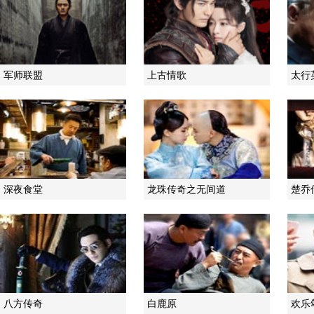
军师联盟
上古情歌
太行
深夜食堂
龙珠传奇之无间道
楚乔
八方传奇
白鹿原
欢乐