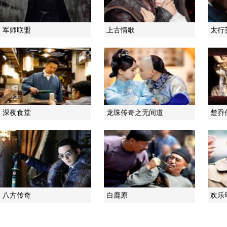
军师联盟
上古情歌
太行
深夜食堂
龙珠传奇之无间道
楚乔
八方传奇
白鹿原
欢乐