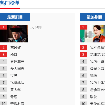
热门榜单
最新剧目
最热剧目
1
1
天下粮田
2
2
东风破
我不是精
3
3
枪口
花谢花飞
4
4
索玛花开
我的小姨
5
5
爱人同志
极光之恋
6
6
过界
猎场
7
7
飞哥战队
我的！体
8
8
黄大年
急诊科医
9
9
青恋
暖爱
10
10
苦乐村官
天使的幸