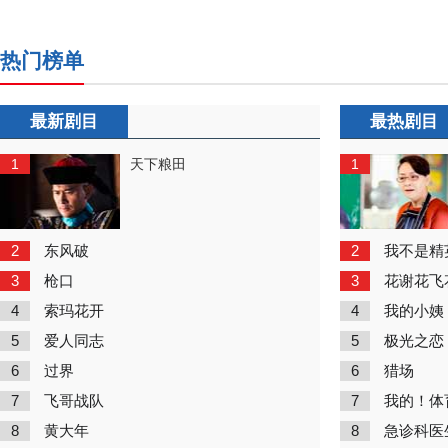
热门榜单
最新剧目
最热剧目
1
1
天下粮田
2
2
东风破
我不是精
3
3
枪口
花谢花飞
4
4
索玛花开
我的小姨
5
5
爱人同志
极光之恋
6
6
过界
猎场
7
7
飞哥战队
我的！体
8
8
黄大年
急诊科医