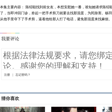
本集主要内容： 陈绍聪找到前女友，本想安慰她一番，谁知她请求陈绍
了，当即冲回门诊，拎起一把手术剪刀就要去找那混蛋，为民除害。杨羽
从他手里夺下了手术剪，逼着他给那人打了电话，避免那混蛋来找麻烦。陈
猜你喜欢