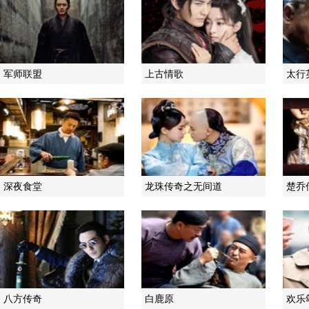
军师联盟
上古情歌
太行
深夜食堂
龙珠传奇之无间道
楚乔
八方传奇
白鹿原
欢乐