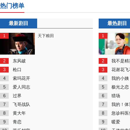
热门榜单
最新剧目
最热剧目
1
1
天下粮田
2
2
东风破
我不是精
3
3
枪口
花谢花飞
4
4
索玛花开
我的小姨
5
5
爱人同志
极光之恋
6
6
过界
猎场
7
7
飞哥战队
我的！体
8
8
黄大年
急诊科医
9
9
青恋
暖爱