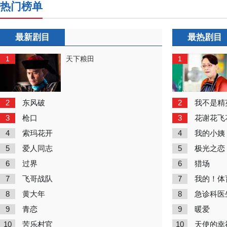
热门榜单
最新剧目
最热剧目
1
1
天下粮田
2
2
东风破
我不是精
3
3
枪口
花谢花飞
4
4
索玛花开
我的小姨
5
5
爱人同志
极光之恋
6
6
过界
猎场
7
7
飞哥战队
我的！体
8
8
黄大年
急诊科医
9
9
青恋
暖爱
10
10
苦乐村官
天使的幸