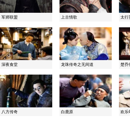
军师联盟
上古情歌
太行
深夜食堂
龙珠传奇之无间道
楚乔
八方传奇
白鹿原
欢乐