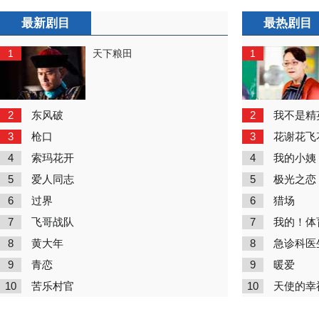
最新剧目
最热剧目
1
1
天下粮田
2
2
东风破
我不是精
3
3
枪口
花谢花飞
4
4
索玛花开
我的小姨
5
5
爱人同志
极光之恋
6
6
过界
猎场
7
7
飞哥战队
我的！体
8
8
黄大年
急诊科医
9
9
青恋
暖爱
10
10
苦乐村官
天使的幸