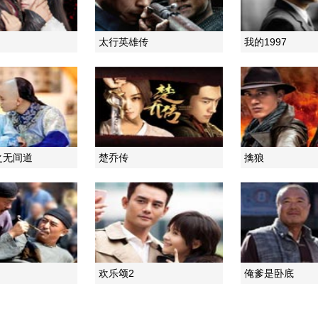
太行英雄传
我的1997
之无间道
楚乔传
擒狼
欢乐颂2
俺爹是卧底