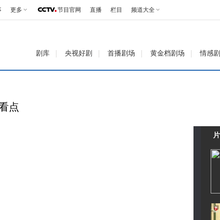
事
更多
节目官网
直播
栏目
频道大全
剧库
央视好剧
首播剧场
黄金档剧场
情感
彩看点
片