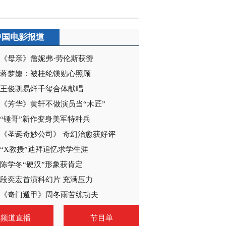
中国电影报道
《母亲》詹妮弗·劳伦斯获赞
蒋梦婕：被桂纶镁贴心照顾
王俊凯易烊千玺合体献唱
《芳华》黄轩不做演员当“木匠”
“锤哥”新作变身美军特种兵
《圣诞奇妙公司》 奇幻治愈获好评
“X教授”迪拜追忆求学生涯
陈学冬“硬汉”形象获肯定
段奕宏首演科幻片 充满压力
《奇门遁甲》周冬雨苦练功夫
频道直播
节目单