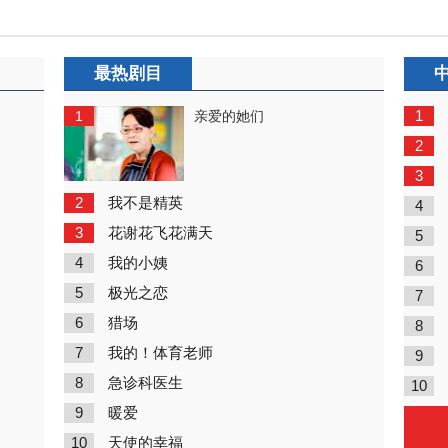
最热剧目
1
1
亲爱的她们
2
3
2
我不是精英
4
3
花谢花飞花满天
5
4
我的小姨
6
5
极光之恋
7
6
猎场
8
7
我的！体育老师
9
8
急诊科医生
10
9
暖爱
10
天使的幸福