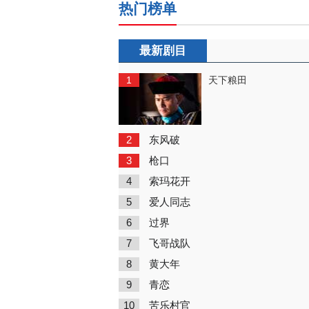
热门榜单
最新剧目
1
天下粮田
2
东风破
3
枪口
4
索玛花开
5
爱人同志
6
过界
7
飞哥战队
8
黄大年
9
青恋
10
苦乐村官